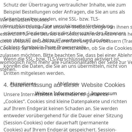
Schutz der Übertragung vertraulicher Inhalte, wie zum
Beispiel Bestellungen oder Anfragen, die Sie an uns als
Seitenbetreiber senden, eine SSL- bzw. TLS-
Wir benutzen Cookies
Verschlüsselung. Eine verschlüsselte Verbindung
Wir nutzen Cookies auf unserer Website. Einige von ihnen 
erkennen Sie daran, dass die Adresszeile des Browsers
essenziell für den Betrieb der Seite, während andere uns he
von „http://“ auf „https://“ wechselt und an dem
diese Website und die Nutzererfahrung zu verbessern (Tra
Schloss-Symbol in Ihrer Browserzeile.
Cookies). Sie können selbst entscheiden, ob Sie die Cookies
zulassen möchten. Bitte beachten Sie, dass bei einer Able
Wenn die SSL- bzw. TLS-Verschlüsselung aktiviert ist,
womöglich nicht mehr alle Funktionalitäten der Seite zur 
können die Daten, die Sie an uns übermitteln, nicht von
stehen.
Dritten mitgelesen werden.
Akzeptieren
Ablehnen
4. Datenerfassung auf dieser Website Cookies
Weitere Informationen
|
Impressum
Unsere Internetseiten verwenden so genannte
„Cookies“. Cookies sind kleine Datenpakete und richten
auf Ihrem Endgerät keinen Schaden an. Sie werden
entweder vorübergehend für die Dauer einer Sitzung
(Session-Cookies) oder dauerhaft (permanente
Cookies) auf Ihrem Endgerät gespeichert. Session-